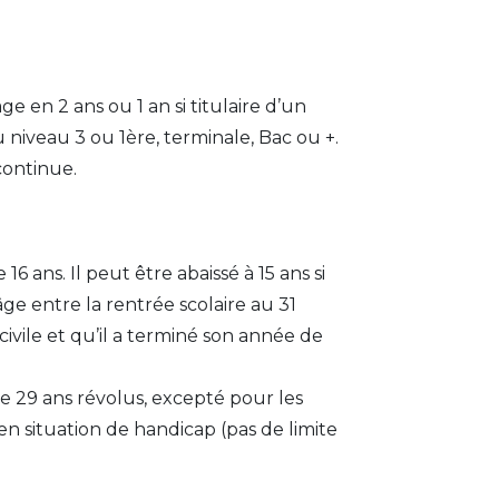
ge en 2 ans ou 1 an si titulaire d’un 
niveau 3 ou 1ère, terminale, Bac ou +.
continue.
6 ans. Il peut être abaissé à 15 ans si 
âge entre la rentrée scolaire au 31 
vile et qu’il a terminé son année de 
• L’âge maximum est de 29 ans révolus, excepté pour les 
 en situation de handicap
(pas de limite