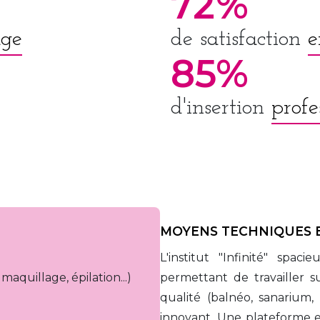
72%
age
de satisfaction
e
85%
d'insertion
profe
MOYENS TECHNIQUES 
L'institut "Infinité" spa
maquillage, épilation...)
permettant de travailler s
qualité (balnéo, sanarium,
innovant. Une plateforme e