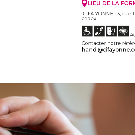
LIEU DE LA FO
CIFA YONNE • 3, rue J
cedex
Ac
Contacter notre référ
handi@cifayonne.