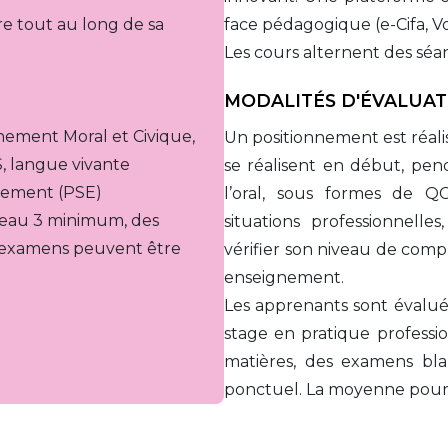
e tout au long de sa 
face pédagogique (e-Cifa, Vol
Les cours alternent des séan
MODALITÉS D'ÉVALUAT
nement Moral et Civique, 
Un positionnement est réali
 langue vivante 
se réalisent en début, pend
nement (PSE)
l’oral, sous formes de QC
iveau 3 minimum, des
situations professionnelle
x examens peuvent être
vérifier son niveau de comp
enseignement. 
Les apprenants sont évalués
stage en pratique professio
matières, des examens blan
ponctuel. La moyenne pour 