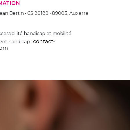
RMATION
ean Bertin • CS 20189 • 89003, Auxerre
cessibilité handicap et mobilité.
contact-
ent handicap :
com